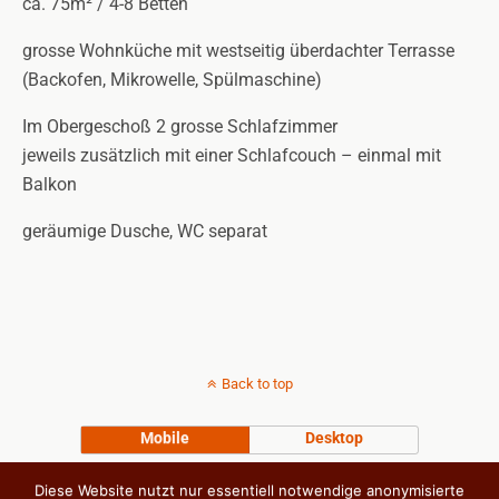
ca. 75m² / 4-8 Betten
grosse Wohnküche mit westseitig überdachter Terrasse
(Backofen, Mikrowelle, Spülmaschine)
Im Obergeschoß 2 grosse Schlafzimmer
jeweils zusätzlich mit einer Schlafcouch – einmal mit
Balkon
geräumige Dusche, WC separat
Back to top
Mobile
Desktop
Diese Website nutzt nur essentiell notwendige anonymisierte
Sie erreichen uns telefonisch unter